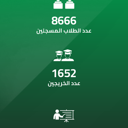
8666
عدد الطلاب المسجلين
1652
عدد الخريجين