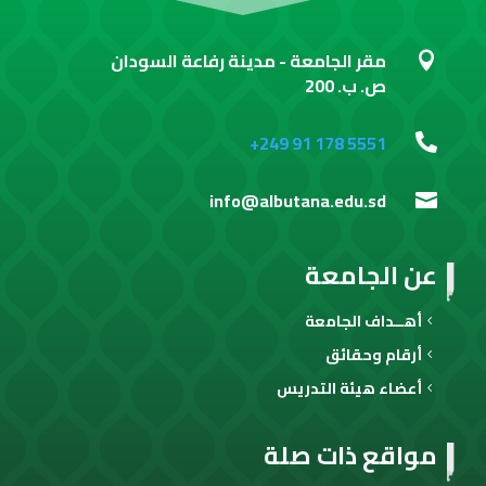
مقر الجامعة - مدينة رفاعة السودان

ص. ب. 200
+249 91 178 5551

info@albutana.edu.sd

عن الجامعة
أهــداف الجامعة
أرقام وحقائق
أعضاء هيئة التدريس
مواقع ذات صلة