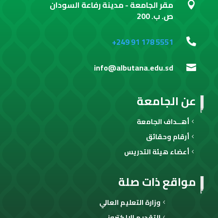
مقر الجامعة - مدينة رفاعة السودان

ص. ب. 200
+249 91 178 5551

info@albutana.edu.sd

عن الجامعة
أهــداف الجامعة
أرقام وحقائق
أعضاء هيئة التدريس
مواقع ذات صلة
وزارة التعليم العالي
التقديم الإلكتروني