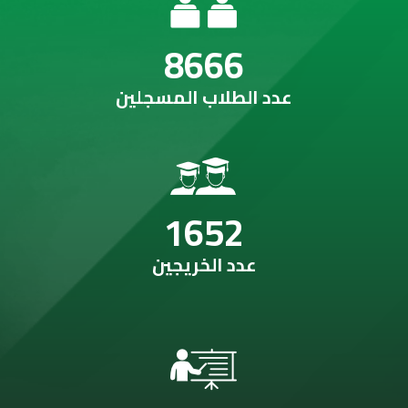
8666
عدد الطلاب المسجلين
1652
عدد الخريجين