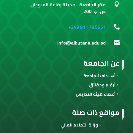
مقر الجامعة - مدينة رفاعة السودان

ص. ب. 200
+249 91 178 5551

info@albutana.edu.sd

عن الجامعة
أهــداف الجامعة
أرقام وحقائق
أعضاء هيئة التدريس
مواقع ذات صلة
وزارة التعليم العالي