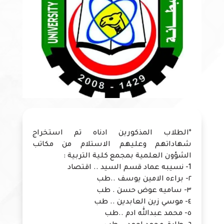
*الطلاب المذكورين ادناه تم استخراج
شهاداتهم وعليهم الاستلام من مكاتب
الشؤون العلمية بمجمع كلية التربية :
1- نسيبه عماد قسم السيد .. اقتصاد
٢- براءه الامين يوسف ..طب
٣- ساميه عوض حسن . طب
٤- موسي زين العابدين .. طب
٥- محمد عبدالله ادم ..طب