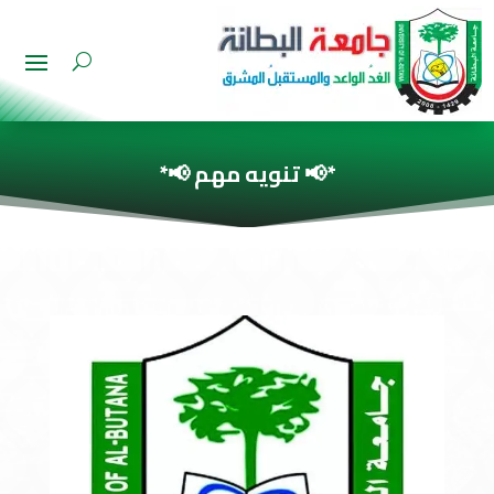
*📢 تنويه مهم 📢*