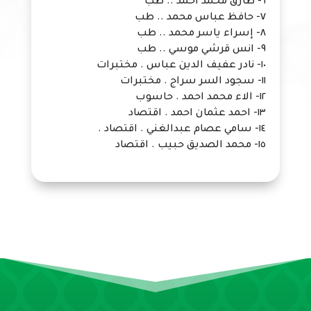
٦- طارق محمد احمد .. طب
٧- حافظ عباس محمد .. طب
٨- إسراء ياسر محمد .. طب
٩- انس قرشي موسي .. طب
١٠- نادر عفيف الدين عباس . مختبرات
١١- سجود السر سراج . مختبرات
١٢- الاء محمد احمد . حاسوب
١٣- احمد عثمان احمد . اقتصاد
١٤- سامي عصام عبدالغني . اقتصاد .
١٥- محمد الصديق حبيب . اقتصاد