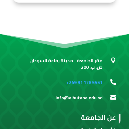
مقر الجامعة - مدينة رفاعة السودان

ص. ب. 200
+249 91 178 5551

info@albutana.edu.sd

عن الجامعة