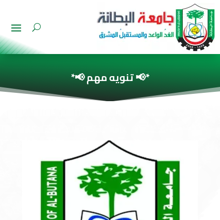
*📢 تنويه مهم 📢*