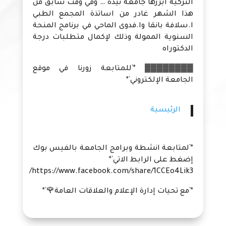
التركية ابرزها جامعة نيدة … وفي وقت سابق من
هذا الشهر غادر من اساتذة المجمع الطبي
ا.سلافة بانقا وا.فدوى الماحي في برنامج المنحة
السنوية الممولة وذلك لإكمال متطلبات درجة
الدكتوراه
▓▓▓▓▓▓▓▓ *`للمتابعة زورنا في موقع
الجامعة الإلكتروني`*
الرئيسية
*`لمتابعة انشطة وبرامج الجامعة بالفيس بوك
إضغط على الرابط الاتي`*
https://www.facebook.com/share/1CCEo4Lik3/
*`مع تحيات إدارة الإعلام والعلاقات العامة🌹`*