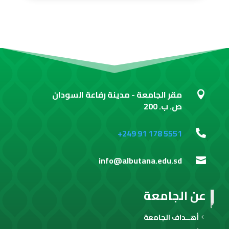
مقر الجامعة - مدينة رفاعة السودان

ص. ب. 200
+249 91 178 5551

info@albutana.edu.sd

عن الجامعة
أهــداف الجامعة