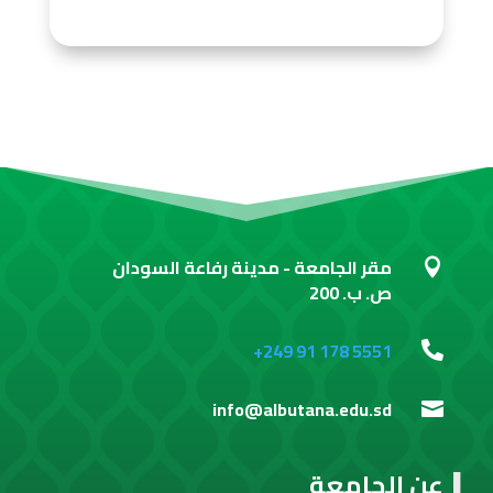
مقر الجامعة - مدينة رفاعة السودان

ص. ب. 200
+249 91 178 5551

info@albutana.edu.sd

عن الجامعة