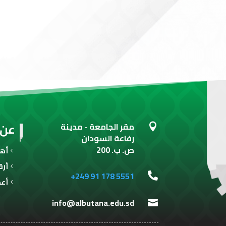
عن 
مقر الجامعة - مدينة

رفاعة السودان
ص. ب. 200
أهـ
أرق
+249 91 178 5551

أعض
info@albutana.edu.sd
