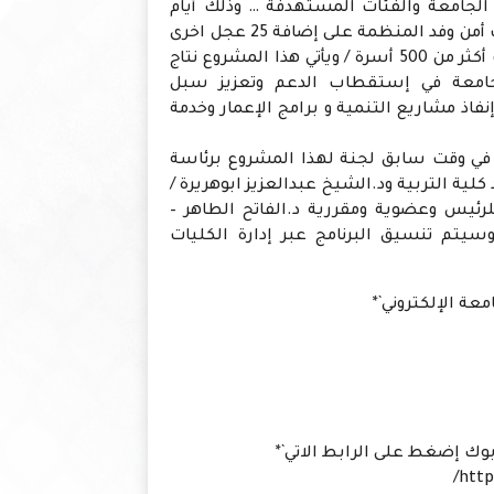
الجامعة والفئات المستهدفة … وذلك أيام
عيد الأضحى المبارك للعام ١٤٤٧ هجرية حيث أمن وفد المنظمة على إضافة 25 عجل اخرى
ليكون مجموع المشروع 75 عجل ليستهدف أكثر من 500 أسرة / ويأتي هذا المشروع نتاج
الجامعة في إستقطاب الدعم وتعزيز سبل
نفاذ مشاريع التنمية و برامج الإعمار وخدمة
ن في وقت سابق لجنة لهذا المشروع برئاسة
ية التربية ود.الشيخ عبدالعزيز ابوهريرة /
 للرئيس وعضوية ومقررية د.الفاتح الطاهر –
وسيتم تنسيق البرنامج عبر إدارة الكليات
ة الإلكتروني`*
وك إضغط على الرابط الاتي`*
http