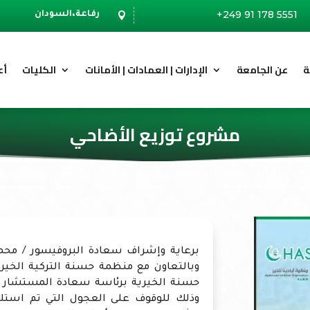
+249 91 178 5551
رفاعة،السودان

ة
عن الجامعة
الإدارات | العمادات | الأمانات
الكليات
أع
مشروع توزيع الأضاحي
برعاية وإشراف سعادة البروفيسور / محم
وبالتعاون مع منظمة حسنة التركية الخيري
حسنة الخيرية برئاسة سعادة المستشار د.