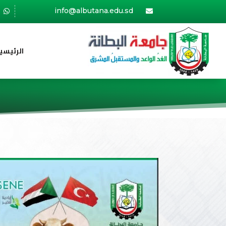
info@albutana.edu.sd


الرئيسي