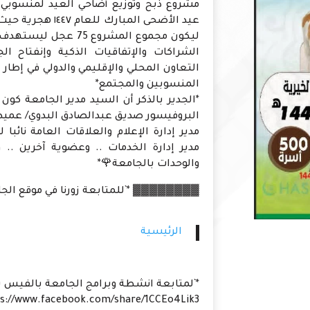
مشروع ذبح وتوزيع أضاحي العيد لمنسوبي 
الشراكات والإتفاقيات الذكية وإنفتاح 
التعاون المحلي والإقليمي والدولي في إطار إ
المنسوبين والمجتمع*
*الجدير بالذكر أن السيد مدير الجامعة كو
البروفيسور صديق عبدالصادق البدوي/ عميد كل
مدير إدارة الإعلام والعلاقات العامة نائبا
مدير إدارة الخدمات .. وعضوية آخرين .. 
والوحدات بالجامعة🌹*
▓▓▓▓▓▓▓▓ *`للمتابعة زورنا في موقع الجامع
الرئيسية
*`لمتابعة انشطة وبرامج الجامعة بالفيس ب
s://www.facebook.com/share/1CCEo4Lik3/