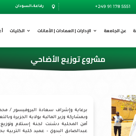
+249 91 178 5551
رفاعة،السودان

ة
عن الجامعة
الإدارات | العمادات | الأمانات
الكليات
أع
مشروع توزيع الأضاحي
برعاية وإشراف سعادة البروفيسور / محم
وبمشاركة وزير المالية بولاية الجزيرة وبا
أمن المحلية دشنت لجنة إستلام وتوزيع 
عبدالصادق البدوي – عميد كلية التربية بح