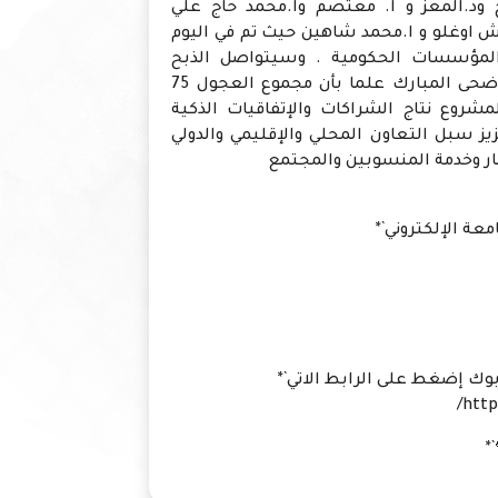
ح ود.المعز و ا. معتصم وا.محمد حاج علي
 اوغلو و ا.محمد شاهين حيث تم في اليوم
 للمنسوبين والمؤسسات الحكومية . وسيتواصل الذبح
والتوزيع يوم غد الخميس ثاني ايام عيد الاضحى المبارك علما بأن مجموع العجول 75
يأتي هذا المشروع نتاج الشراكات والإتفاقيات الذكية
ز سبل التعاون المحلي والإقليمي والدولي
مار وخدمة المنسوبين والمجتمع
ة الإلكتروني`*
وك إضغط على الرابط الاتي`*
http
*