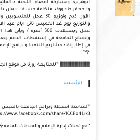
ابوهريرة ومشاركة اعضاء اللجنة د.الفات
وا.جعفر طه ووفد منظمة حسنة ا.برهان باش
الأول ذبح وتوزيع 30 عجل
عجل ويستهدف 500 أسرة / و
وإنفتاح الجامعة في إستقطاب الدعم وتعزي
في إطار إنفاذ مشاريع التنمية و برامج الإع
🌹*
▓▓▓▓▓▓▓▓ *`للمتابعة زورنا في موقع الجامع
الرئيسية
*`لمتابعة انشطة وبرامج الجامعة بالفيس ب
s://www.facebook.com/share/1CCEo4Lik3/
*`مع تحيات إدارة الإعلام والعلاقات العامة🌹`