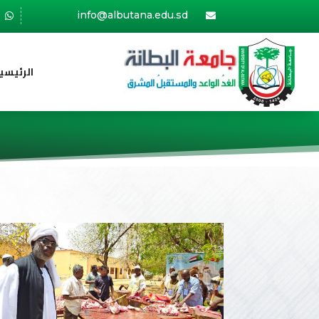
info@albutana.edu.sd


الرئيسي