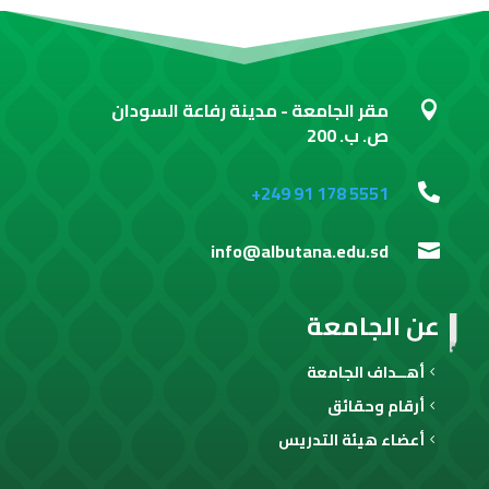
مقر الجامعة - مدينة رفاعة السودان

ص. ب. 200
+249 91 178 5551

info@albutana.edu.sd

عن الجامعة
أهــداف الجامعة
أرقام وحقائق
أعضاء هيئة التدريس