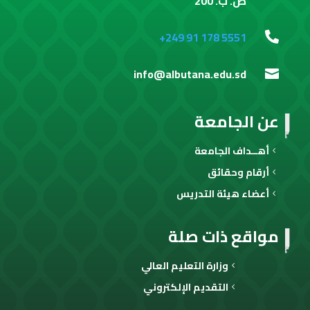
ص. ب. 200
+249 91 178 5551

info@albutana.edu.sd

عن الجامعة
أهــداف الجامعة
أرقام وحقائق
أعضاء هيئة التدريس
مواقع ذات صلة
وزارة التعليم العالي
التقديم الإلكتروني