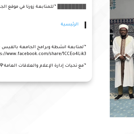
▓▓▓▓▓▓▓▓ *`للمتابعة زورنا في موقع الجامع
الرئيسية
*`لمتابعة انشطة وبرامج الجامعة بالفيس ب
s://www.facebook.com/share/1CCEo4Lik3/
*`مع تحيات إدارة الإعلام والعلاقات العامة🌹`