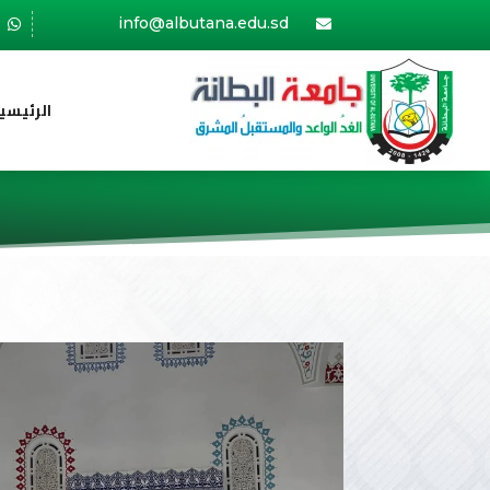
info@albutana.edu.sd


الرئيسي