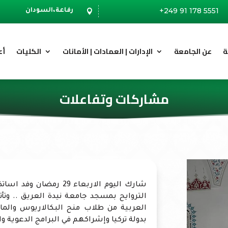
+249 91 178 5551
رفاعة،السودان

ة
عن الجامعة
الإدارات | العمادات | الأمانات
الكليات
أع
مشاركات وتفاعلات
شارك اليوم الاربعاء 29 
التروايح بمسجد جامعة نيدة العريق .. وتأ
العربية من طلاب منح البكالاريوس والماج
بدولة تركيا وإشراكهم في البرامج الدعوية وا