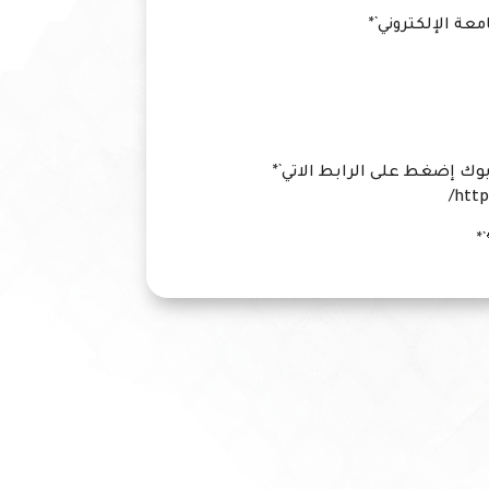
ة الإلكتروني`*
وك إضغط على الرابط الاتي`*
http
*