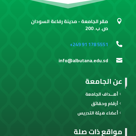
مقر الجامعة - مدينة رفاعة السودان

ص. ب. 200
+249 91 178 5551

info@albutana.edu.sd

عن الجامعة
أهــداف الجامعة
أرقام وحقائق
أعضاء هيئة التدريس
مواقع ذات صلة