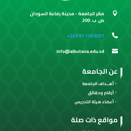
مقر الجامعة - مدينة رفاعة السودان

ص. ب. 200
+249 91 178 5551

info@albutana.edu.sd

عن الجامعة
أهــداف الجامعة
أرقام وحقائق
أعضاء هيئة التدريس
مواقع ذات صلة