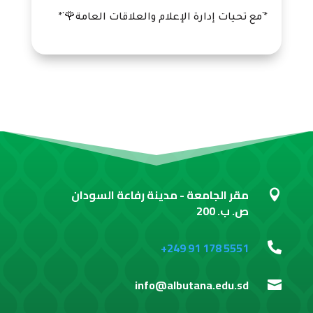
*`مع تحيات إدارة الإعلام والعلاقات العامة🌹`*
مقر الجامعة - مدينة رفاعة السودان

ص. ب. 200
+249 91 178 5551

info@albutana.edu.sd
