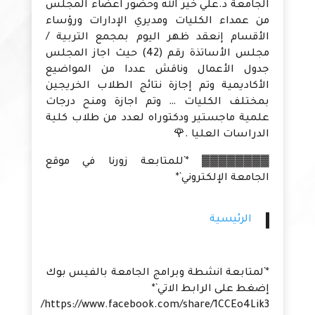
الجامعة د.علي خير الله وحضور اعضاء المجلس
من عمداء الكليات ومديري الإدارات ورؤساء
الأقسام إنعقد ظهر اليوم بمجمع التربية /
مجلس الأساتذة رقم (42) حيث اجاز المجلس
جدول الأعمال وناقش عددا من المواضيع
الأكاديمية وتم إجازة نتائج الطلاب الخريجين
بمختلف الكليات … وتم اجازة ومنح درجات
علمية ماجستير ودكتوراه لعدد من طلاب كلية
الدراسات العليا .🌹
▓▓▓▓▓▓▓▓ *`للمتابعة زورنا في موقع
الجامعة الإلكتروني`*
الرئيسية
*`لمتابعة انشطة وبرامج الجامعة بالفيس بوك
إضغط على الرابط الاتي`*
https://www.facebook.com/share/1CCEo4Lik3/