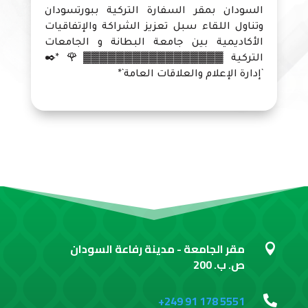
السودان بمقر السفارة التركية ببورتسودان
وتناول اللقاء سبل تعزيز الشراكة والإتفاقيات
الأكاديمية بين جامعة البطانة و الجامعات
التركية ▓▓▓▓▓▓▓▓▓▓▓▓▓▓▓▓▓🌹 *✒️
`إدارة الإعلام والعلاقات العامة`*
مقر الجامعة - مدينة رفاعة السودان

ص. ب. 200
+249 91 178 5551
