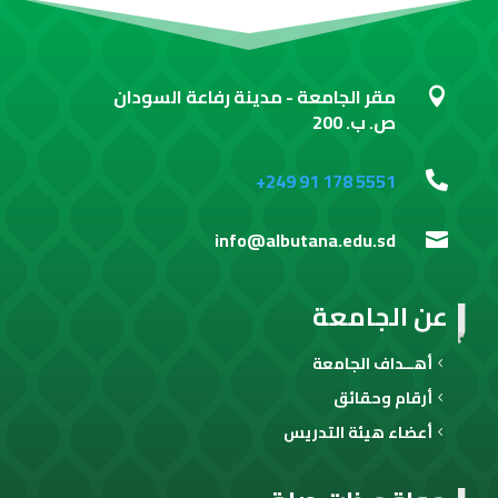
مقر الجامعة - مدينة رفاعة السودان

ص. ب. 200
+249 91 178 5551

info@albutana.edu.sd

عن الجامعة
أهــداف الجامعة
أرقام وحقائق
أعضاء هيئة التدريس