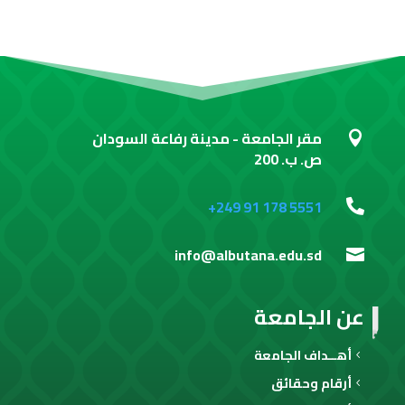
مقر الجامعة - مدينة رفاعة السودان

ص. ب. 200
+249 91 178 5551

info@albutana.edu.sd

عن الجامعة
أهــداف الجامعة
أرقام وحقائق