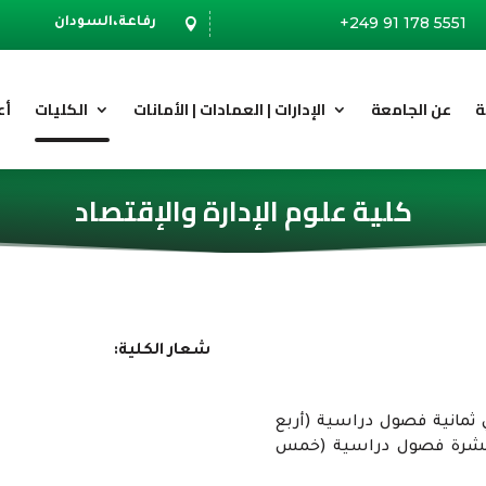
+249 91 178 5551
رفاعة،السودان

ة
عن الجامعة
الإدارات | العمادات | الأمانات
الكليات
أع
كلية علوم الإدارة والإقتصاد
شعار الكلية:
 ثمانية فصول دراسية (أربع
عشرة فصول دراسية (خمس