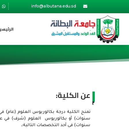
info@albutana.edu.sd


الرئيسي
عن الكلية:
تمنح الكلية درجة بكالوريوس العلوم (عام) في
سنوات) أو بكالوريوس العلوم (شرف) في 
سنوات) فى أحد التخصصات التالية:ـ