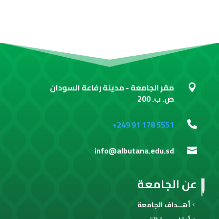
مقر الجامعة - مدينة رفاعة السودان

ص. ب. 200
+249 91 178 5551

info@albutana.edu.sd

عن الجامعة
أهــداف الجامعة