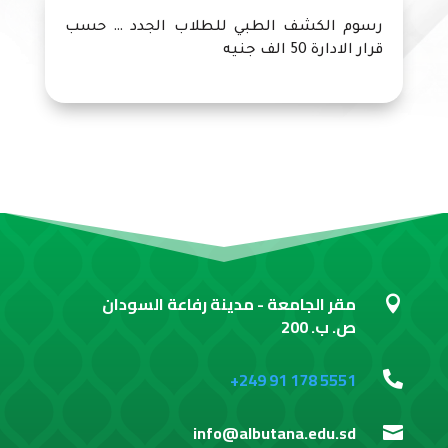
رسوم الكشف الطبي للطلاب الجدد … حسب
قرار الادارة 50 الف جنيه
مقر الجامعة - مدينة رفاعة السودان

ص. ب. 200
+249 91 178 5551

info@albutana.edu.sd
