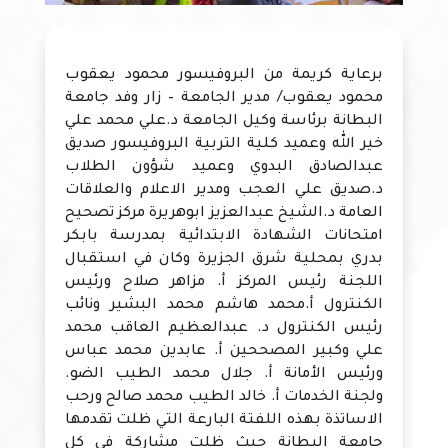
برعاية كريمة من البروفيسور محمود يعقوب
محمود يعقوب/ مدير الجامعة – زار وفد جامعة
البطانة برئاسة وكيل الجامعة د.علي محمد علي
خير الله وعميد كلية التربية البروفيسور صديق
عبدالصادق البدوي وعميد شؤون الطلاب
د.صديق علي العجب ومدير الاعلام والعلاقات
العامة د.الشيخ عبدالعزيز ابوهريرة مركز تصحيح
امتحانات الشهادة الابتدائية بمدرسة بابكر
بدري بمحلية شرق الجزيرة وكان في استقبال
اللجنة رئيس المركز أ. مزاهر صلاح ورئيس
الكنترول أ.محمد هاشم محمد البشير ونائب
رئيس الكنترول د. عبدالعظيم العاقب محمد
علي وكبير المصححين أ. عابدين محمد عباس
ورئيس الأمانة أ. جلال محمد الطيب الضو.
ولجنة الخدمات أ. خالد الطيب محمد صالح ورحب
الاساتذة بهذه اللفتة البارعة التي ظلت تقدمها
جامعة البطانة حيث ظلت مشاركة في كل