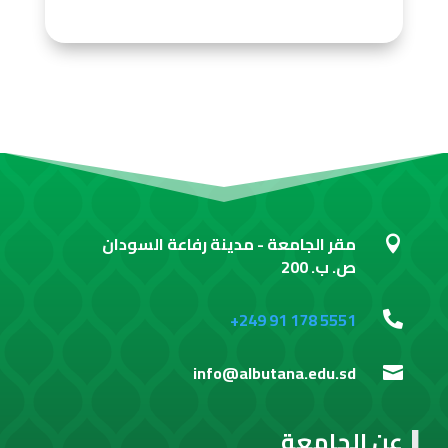
مقر الجامعة - مدينة رفاعة السودان

ص. ب. 200
+249 91 178 5551

info@albutana.edu.sd

عن الجامعة