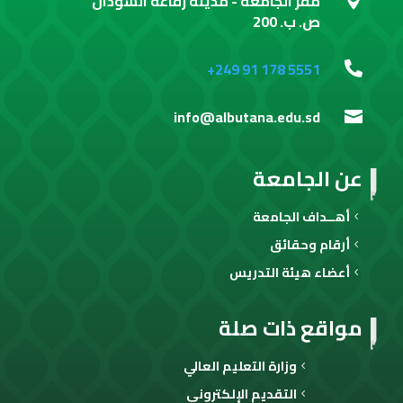
مقر الجامعة - مدينة رفاعة السودان
ص. ب. 200
+249 91 178 5551

info@albutana.edu.sd

عن الجامعة
أهــداف الجامعة
أرقام وحقائق
أعضاء هيئة التدريس
مواقع ذات صلة
وزارة التعليم العالي
التقديم الإلكتروني