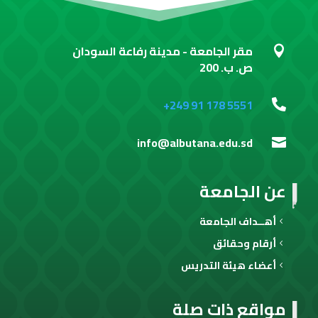
مقر الجامعة - مدينة رفاعة السودان

ص. ب. 200
+249 91 178 5551

info@albutana.edu.sd

عن الجامعة
أهــداف الجامعة
أرقام وحقائق
أعضاء هيئة التدريس
مواقع ذات صلة