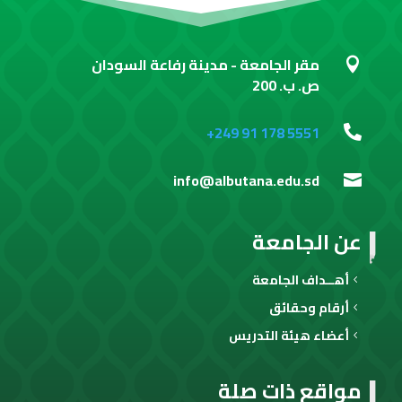
مقر الجامعة - مدينة رفاعة السودان

ص. ب. 200
+249 91 178 5551

info@albutana.edu.sd

عن الجامعة
أهــداف الجامعة
أرقام وحقائق
أعضاء هيئة التدريس
مواقع ذات صلة