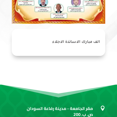
الف مبارك الاساتذة الاجلاء
مقر الجامعة - مدينة رفاعة السودان

ص. ب. 200