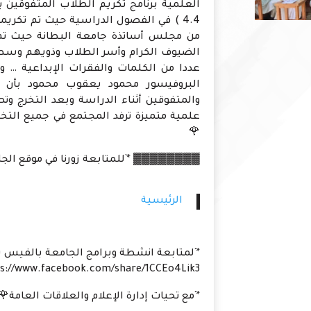
العلمية برنامج تكريم الطلاب المتفوقين ب
4.4 ) في الفصول الدراسية حيث تم تكري
الضيوف الكرام وأسر الطلاب وذويهم وسط 
عددا من الكلمات والفقرات الإبداعية … وي
البروفيسور محمود يعقوب محمود بأن جا
والمتفوقين أثناء الدراسة وبعد التخرج و
علمية متميزة ترفد المجتمع في جميع التخ
🌹
▓▓▓▓▓▓▓▓ *`للمتابعة زورنا في موقع الجامع
الرئيسية
*`لمتابعة انشطة وبرامج الجامعة بالفيس ب
s://www.facebook.com/share/1CCEo4Lik3/
*`مع تحيات إدارة الإعلام والعلاقات العامة🌹`