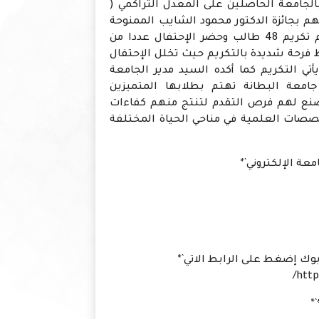
الجامعة الحاصلين على المعدل التراكمي (
مهم بجائزة الدكتور محمود الشايب الممنوحة
من مجلس أساتذة جامعة البطانة حيث تم تكريم 48 طالب وحضر الإحتفال عددا من
فرحة شديدة بالتكريم حيث تخلل الإحتفال
أتي التكريم كما أكده السيد مدير الجامعة
معة البطانة تهتم بطلابها المتميزين
تصنع لهم فرص التقدم لتنتج منهم كفاءات
صصات العلمية في مناحي الحياة المختلفة
ة الإلكتروني`*
وك إضغط على الرابط الاتي`*
http
*