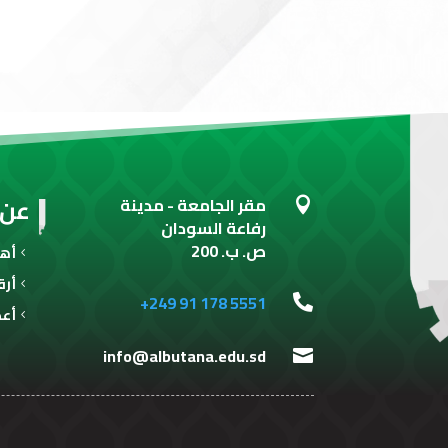
عن 
مقر الجامعة - مدينة

رفاعة السودان
ص. ب. 200
أهـ
أرق
+249 91 178 5551

أعض
info@albutana.edu.sd
