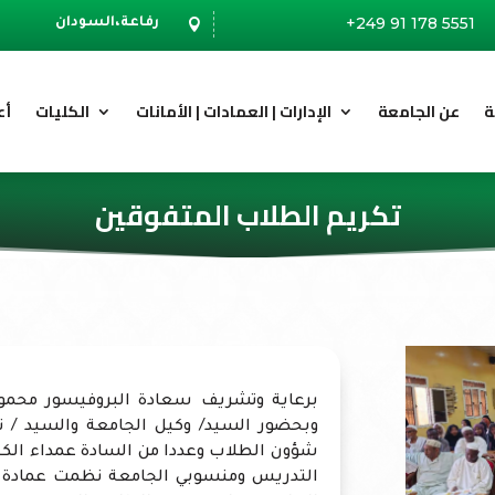
+249 91 178 5551
رفاعة،السودان

ة
عن الجامعة
الإدارات | العمادات | الأمانات
الكليات
أع
تكريم الطلاب المتفوقين
برعاية وتشريف سعادة البروفيسور محمو
وبحضور السيد/ وكيل الجامعة والسيد / ن
شؤون الطلاب وعددا من السادة عمداء الكلي
التدريس ومنسوبي الجامعة نظمت عمادة ش