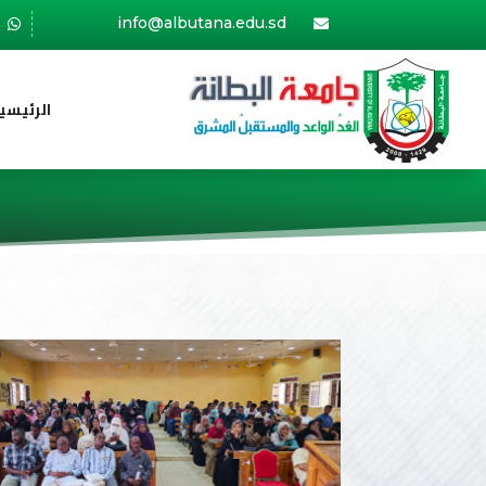
info@albutana.edu.sd


الرئيسي