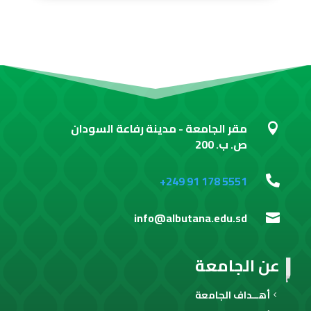
مقر الجامعة - مدينة رفاعة السودان

ص. ب. 200
+249 91 178 5551

info@albutana.edu.sd

عن الجامعة
أهــداف الجامعة