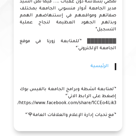
تمضي بسلاسة دون عقبات ….. فيما ثمن السيد
مدير الجامعة أدوار منسوبي الجامعة بمختلف
صفاتهم ومواقعهم في إستنهاضهم الهمم
وبذلهم الجهود العظيمة لنجاح عملية
التسجيل*
▓▓▓▓▓▓▓▓ *`للمتابعة زورنا في موقع
الجامعة الإلكتروني`*
الرئيسية
*`لمتابعة انشطة وبرامج الجامعة بالفيس بوك
إضغط على الرابط الاتي`*
https://www.facebook.com/share/1CCEo4Lik3/
*`مع تحيات إدارة الإعلام والعلاقات العامة🌹`*