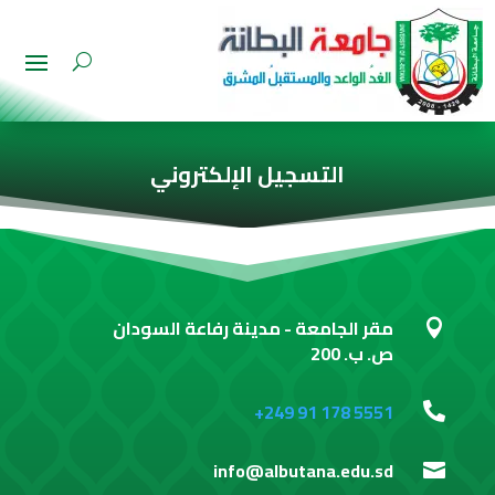
التسجيل الإلكتروني
مقر الجامعة - مدينة رفاعة السودان

ص. ب. 200
+249 91 178 5551

info@albutana.edu.sd
