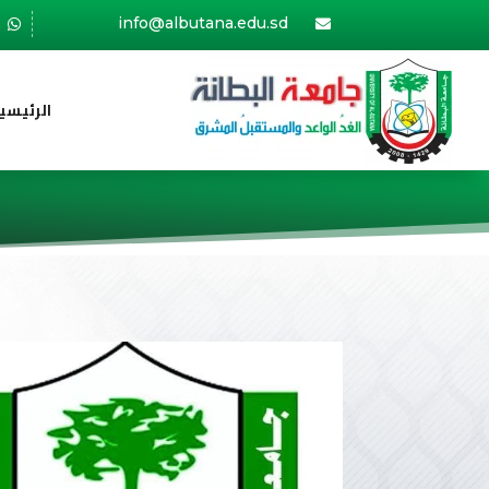
info@albutana.edu.sd


الرئيسي