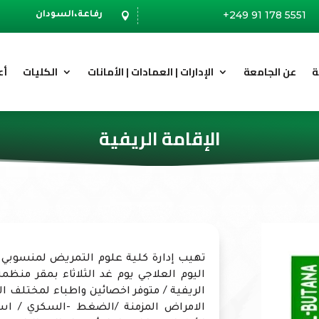
+249 91 178 5551
رفاعة،السودان

ة
عن الجامعة
الإدارات | العمادات | الأمانات
الكليات
أع
الإقامة الريفية
تهيب إدارة كلية علوم التمريض لمنسوبي ا
اليوم العلاجي يوم غد الثلاثاء بمقر منظم
الريفية / متوفر اخصائين واطباء لمختلف ال
الامراض المزمنة /الضغط -السكري / اس