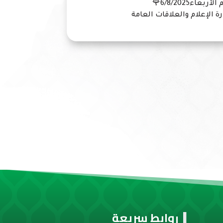
ء6/8/2025🌹
علام والعلاقات العامة
روابط سريعة