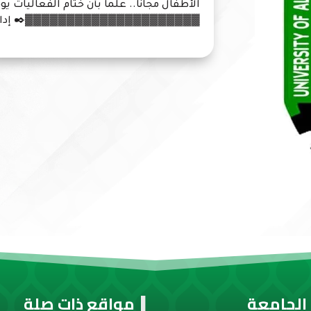
الأطفال مجانا.. علما بأن ختام الفعاليات يوم الأربعا
▓▓▓▓▓▓▓▓▓▓▓▓▓▓▓▓▓▓▓▓▓✒️ إدارة الإ
الجامعة
مواقع ذات صلة