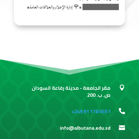
▓▓▓▓▓▓▓▓▓ *🌹 إدارة الإعلام والعلاقات العامة*
مقر الجامعة - مدينة رفاعة السودان

ص. ب. 200
+249 91 178 5551

info@albutana.edu.sd
