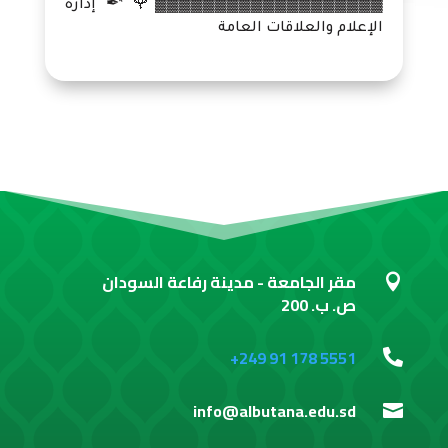
▓▓▓▓▓▓▓▓▓▓▓▓▓▓▓▓▓▓▓🌹 *✒ إدارة
الإعلام والعلاقات العامة
مقر الجامعة - مدينة رفاعة السودان

ص. ب. 200
+249 91 178 5551

info@albutana.edu.sd
