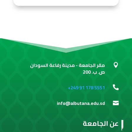
مقر الجامعة - مدينة رفاعة السودان

ص. ب. 200
+249 91 178 5551

info@albutana.edu.sd

عن الجامعة