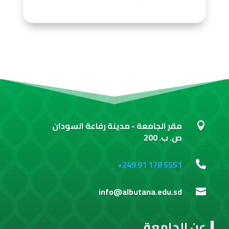
مقر الجامعة - مدينة رفاعة السودان

ص. ب. 200
+249 91 178 5551

info@albutana.edu.sd

عن الجامعة