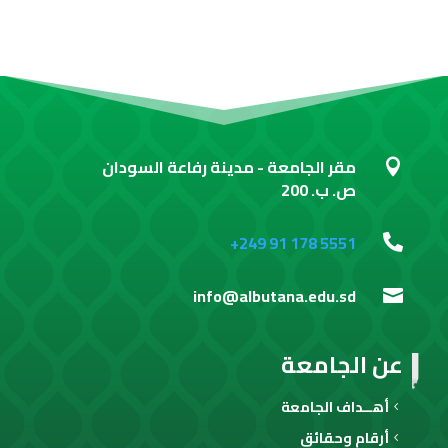
مقر الجامعة - مدينة رفاعة السودان

ص. ب. 200
+249 91 178 5551

info@albutana.edu.sd

عن الجامعة
أهــداف الجامعة
أرقام وحقائق