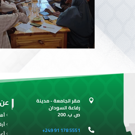
عن 
مقر الجامعة - مدينة

رفاعة السودان
ص. ب. 200
أهـ
أرق
+249 91 178 5551

أعض