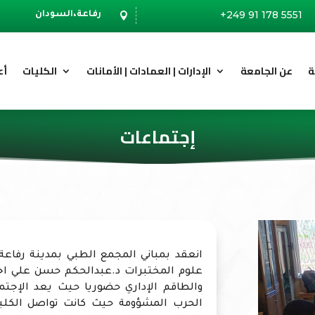
+249 91 178 5551
رفاعة،السودان

ة
عن الجامعة
الإدارات | العمادات | الأمانات
الكليات
أع
إجتماعات
انعقد بمباني المجمع الطبي بمدينة رفاع
علوم المختبرات د.عبدالحكم حسن علي اج
والطاقم الإداري حضوريا حيث يعد الإجتم
الحرب المشؤومة حيث كانت تواصل الكلية ا