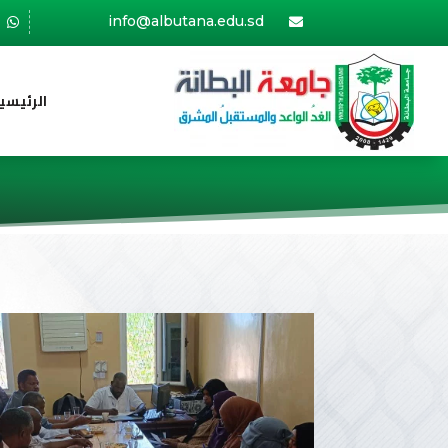
info@albutana.edu.sd


الرئيسي