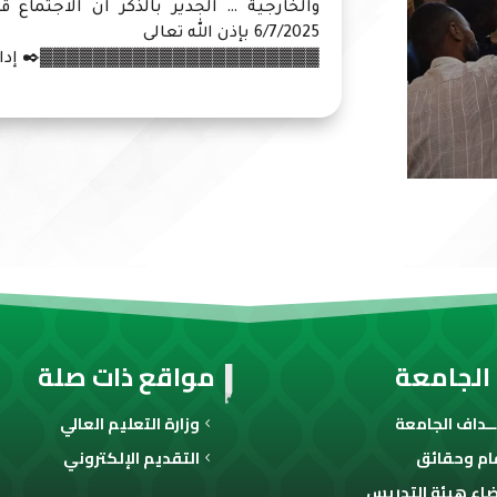
والخارجية … الجدير بالذكر ان الاجتماع ق
6/7/2025 بإذن الله تعالى
▓▓▓▓▓▓▓▓▓▓▓▓▓▓▓▓▓▓▓▓▓✒️ إدارة الإ
الجامعة
مواقع ذات صلة
ـداف الجامعة
وزارة التعليم العالي
ام وحقائق
التقديم الإلكتروني
اء هيئة التدريس