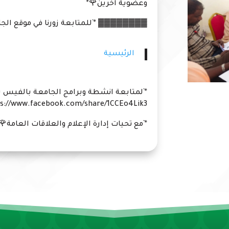
وعضوية آخرين🌹*
▓▓▓▓▓▓▓▓ *`للمتابعة زورنا في موقع الجامع
الرئيسية
*`لمتابعة انشطة وبرامج الجامعة بالفيس ب
s://www.facebook.com/share/1CCEo4Lik3/
*`مع تحيات إدارة الإعلام والعلاقات العامة🌹`