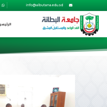
info@albutana.edu.sd


الرئيسي