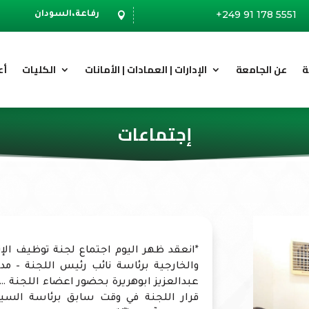
+249 91 178 5551
رفاعة،السودان

ة
عن الجامعة
الإدارات | العمادات | الأمانات
الكليات
أع
إجتماعات
*انعقد ظهر اليوم اجتماع لجنة توظيف الإت
والخارجية برئاسة نائب رئيس اللجنة – مدير
عبدالعزيز ابوهريرة بحضور اعضاء اللجنة …. 
قرار اللجنة في وقت سابق برئاسة السيد