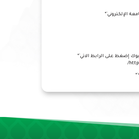
ة الإلكتروني`*
وك إضغط على الرابط الاتي`*
http
*